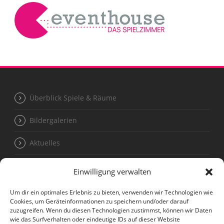
Überblick Spiele & Räume
Bildergalerien
Aktuelles
Einwilligung verwalten
Termine für Kleingruppen unter 20 Personen
Um dir ein optimales Erlebnis zu bieten, verwenden wir Technologien wie
Cookies, um Geräteinformationen zu speichern und/oder darauf
Kontakt
zuzugreifen. Wenn du diesen Technologien zustimmst, können wir Daten
wie das Surfverhalten oder eindeutige IDs auf dieser Website