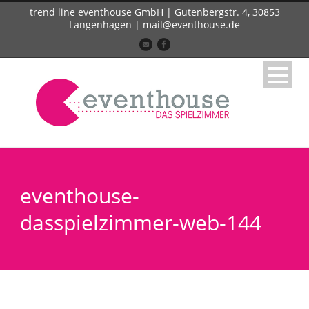
trend line eventhouse GmbH | Gutenbergstr. 4, 30853
Langenhagen | mail@eventhouse.de
eventhouse-
dasspielzimmer-web-144