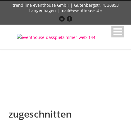
trend line eventhouse GmbH | Gutenbergstr. 4, 30853
Langenhagen | mail@eventhouse.de
zugeschnitten
zugeschnitten