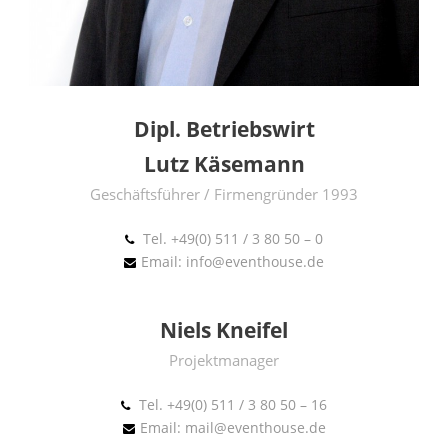
Dipl. Betriebswirt
Lutz Käsemann
Geschäftsführer / Firmengründer 1993
Tel. +49(0) 511 / 3 80 50 – 0
Email: info@eventhouse.de
Niels Kneifel
Projektmanager
Tel. +49(0) 511 / 3 80 50 – 16
Email: mail@eventhouse.de