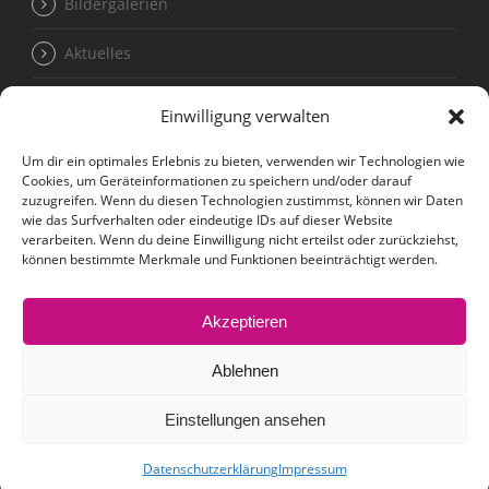
Bildergalerien
Aktuelles
Einwilligung verwalten
Termine für Kleingruppen unter 20 Personen
Um dir ein optimales Erlebnis zu bieten, verwenden wir Technologien wie
Cookies, um Geräteinformationen zu speichern und/oder darauf
Kontakt
zuzugreifen. Wenn du diesen Technologien zustimmst, können wir Daten
wie das Surfverhalten oder eindeutige IDs auf dieser Website
verarbeiten. Wenn du deine Einwilligung nicht erteilst oder zurückziehst,
können bestimmte Merkmale und Funktionen beeinträchtigt werden.
Impressum
Akzeptieren
Datenschutzerklärung
Ablehnen
Einstellungen ansehen
© trend line eventhouse GmbH | Gutenbergstraße 4 |
30853 Hannover-Langenhagen
Datenschutzerklärung
Impressum