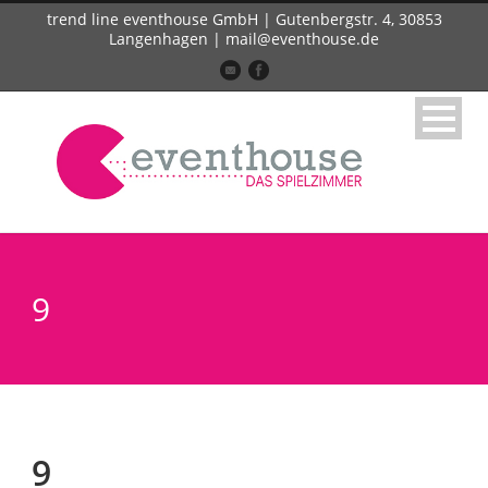
trend line eventhouse GmbH | Gutenbergstr. 4, 30853
Langenhagen | mail@eventhouse.de
9
9