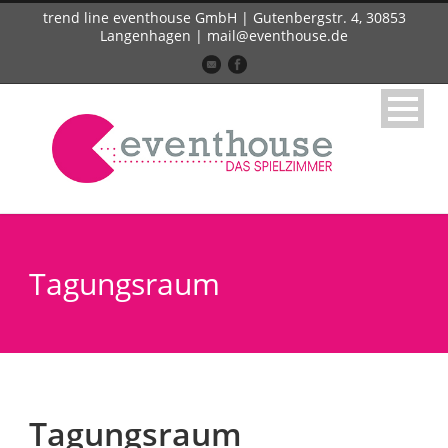
trend line eventhouse GmbH | Gutenbergstr. 4, 30853
Langenhagen | mail@eventhouse.de
Tagungsraum
Tagungsraum