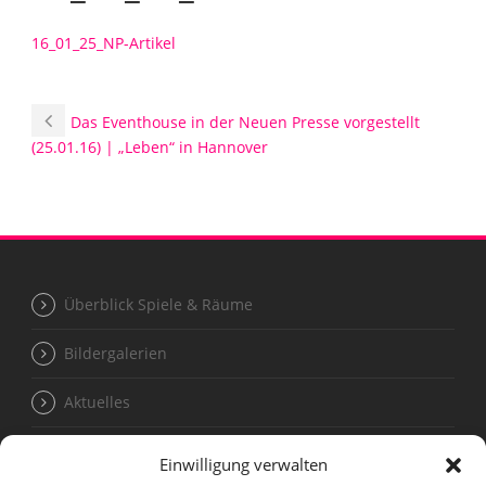
16_01_25_NP-Artikel
Das Eventhouse in der Neuen Presse vorgestellt
(25.01.16) | „Leben“ in Hannover
Überblick Spiele & Räume
Bildergalerien
Aktuelles
Einwilligung verwalten