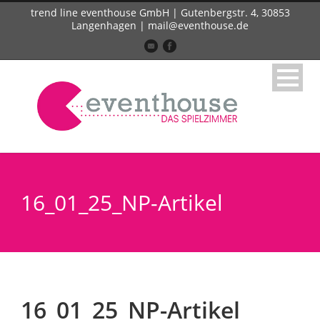
trend line eventhouse GmbH | Gutenbergstr. 4, 30853
Langenhagen | mail@eventhouse.de
16_01_25_NP-Artikel
16_01_25_NP-Artikel